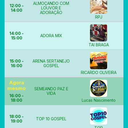
ALMOÇANDO COM
12:00 -
LOUVOR E
14:00
ADORAÇÃO
RPJ
14:00 -
ADORA MIX
15:00
TAI BRAGA
15:00 -
ARENA SERTANEJO
16:00
GOSPEL
RICARDO OLIVEIRA
Agora
mesmo
SEMEANDO PAZ E
VIDA
16:00 -
18:00
Lucas Nascimento
18:00 -
TOP 10 GOSPEL
19:00
TOP