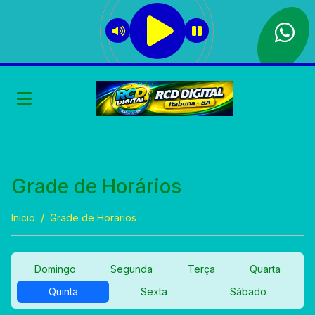
Grade de Horários
Início
Grade de Horários
Domingo
Segunda
Terça
Quarta
Quinta
Sexta
Sábado